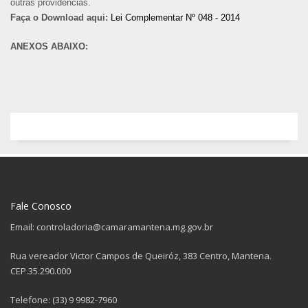
outras providências.
Faça o Download aqui:
Lei Complementar Nº 048 - 2014
ANEXOS ABAIXO:
Fale Conosco
Email: controladoria@camaramantena.mg.gov.br
Rua vereador Victor Campos de Queiróz, 383 Centro, Mantena.
CEP.35.290.000
Telefone: (33) 9 9982-7960