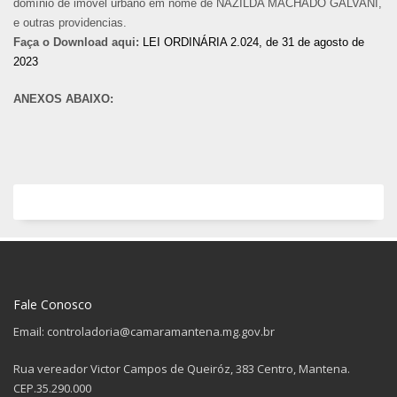
domínio de imóvel urbano em nome de NAZILDA MACHADO GALVANI,
e outras providencias.
Faça o Download aqui:
LEI ORDINÁRIA 2.024, de 31 de agosto de
2023
ANEXOS ABAIXO:
Fale Conosco
Email: controladoria@camaramantena.mg.gov.br
Rua vereador Victor Campos de Queiróz, 383 Centro, Mantena.
CEP.35.290.000