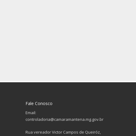
Fale Conosco
Email:
controladoria@camaramantena.mg.gov.br
Rua vereador Victor Campos de Queiróz,