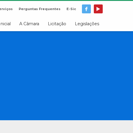
erviços
Perguntas Frequentes
E-Sic
Inicial
A Câmara
Licitação
Legislações