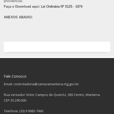
providências.
Faça o Download aqui:
Lei Ordinária Nº 0125 - 1974
ANEXOS ABAIXO:
Fale Conosco
Email: controladoria@camaramantena.mg.gov.br
Rua vereador Victor Campos de Queiróz, 383 Centro, Mantena.
CEP.35.290.000
Telefone: (33) 9 9982-7960