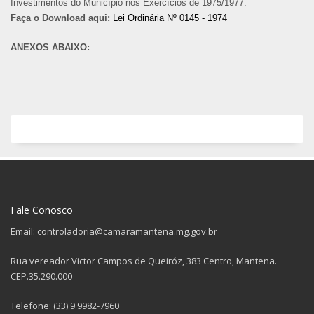
Investimentos do Município nos Exercícios de 1975/1977.
Faça o Download aqui:
Lei Ordinária Nº 0145 - 1974
ANEXOS ABAIXO:
Fale Conosco
Email: controladoria@camaramantena.mg.gov.br
Rua vereador Victor Campos de Queiróz, 383 Centro, Mantena.
CEP.35.290.000
Telefone: (33) 9 9982-7960