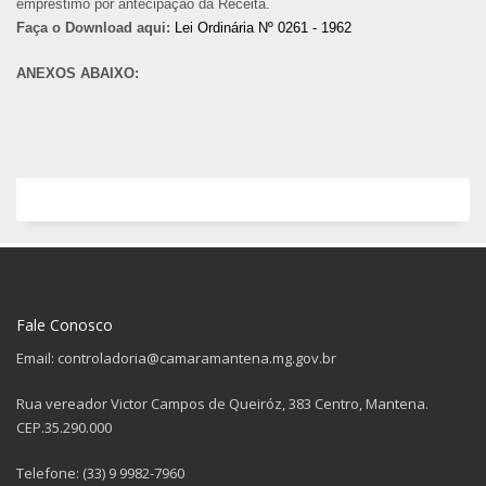
empréstimo por antecipação da Receita.
Faça o Download aqui:
Lei Ordinária Nº 0261 - 1962
ANEXOS ABAIXO:
Fale Conosco
Email: controladoria@camaramantena.mg.gov.br
Rua vereador Victor Campos de Queiróz, 383 Centro, Mantena.
CEP.35.290.000
Telefone: (33) 9 9982-7960