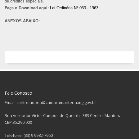
de créditos especiais.
Faça o Download aqui:
Lei Ordinária Nº 033 - 1963
ANEXOS ABAIXO:
Fale Conosco
Email: controladoria@camaramantena.mg.gov.br
Rua vereador Victor Campos de Queiróz, 383 Centro, Mantena.
CEP.35.290.000
Telefone: (33) 9 9982-7960