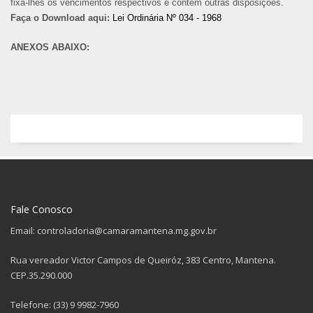
fixa-lhes os vencimentos respectivos e contém outras disposições.
Faça o Download aqui:
Lei Ordinária Nº 034 - 1968
ANEXOS ABAIXO:
Fale Conosco
Email: controladoria@camaramantena.mg.gov.br
Rua vereador Victor Campos de Queiróz, 383 Centro, Mantena.
CEP.35.290.000
Telefone: (33) 9 9982-7960