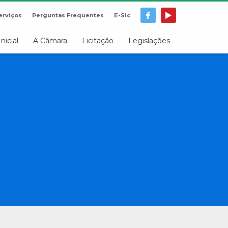
erviços
Perguntas Frequentes
E-Sic
Inicial
A Câmara
Licitação
Legislações