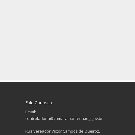
Fale Conosco
Email:
controladoria@camaramantena.mg.gov.br
Rua vereador Victor Campos de Queiróz,