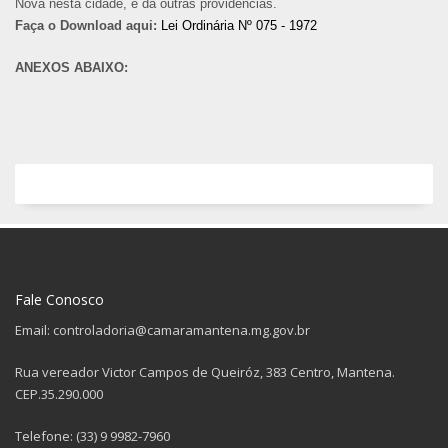
Nova nesta cidade, e dá outras providências.
Faça o Download aqui:
Lei Ordinária Nº 075 - 1972
ANEXOS ABAIXO:
Fale Conosco
Email: controladoria@camaramantena.mg.gov.br
Rua vereador Victor Campos de Queiróz, 383 Centro, Mantena.
CEP.35.290.000
Telefone: (33) 9 9982-7960