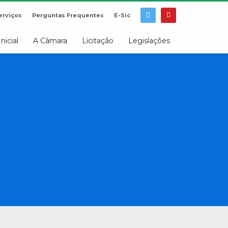
erviços
Perguntas Frequentes
E-Sic
Inicial
A Câmara
Licitação
Legislações