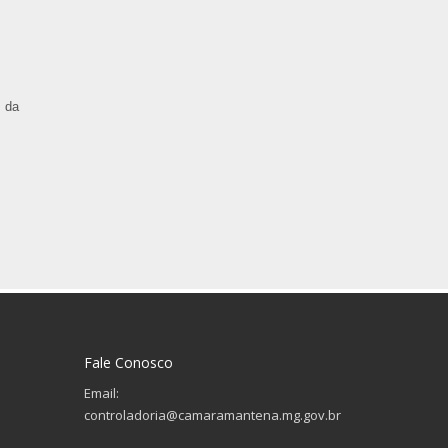
s da
Fale Conosco
Email:
controladoria@camaramantena.mg.gov.br