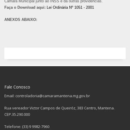
Câmara Municipal junto ao INSS e dá outras providências.
Faça o Download aqui:
Lei Ordinária Nº 1051 - 2001
ANEXOS ABAIXO:
Fale Conosco
Email: controladoria@camaramantena.mg.gov.br
Rua vereador Victor Campos de Queiróz, 383 Centro, Mantena.
CEP.35.290.000
Telefone: (33) 9 9982-7960