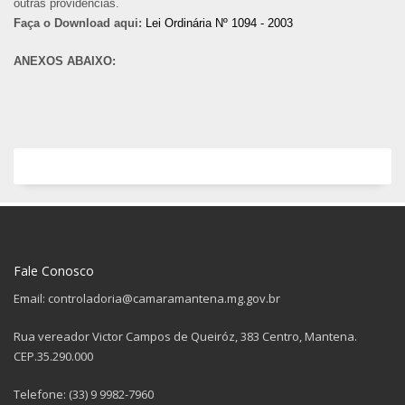
outras providências.
Faça o Download aqui:
Lei Ordinária Nº 1094 - 2003
ANEXOS ABAIXO:
Fale Conosco
Email: controladoria@camaramantena.mg.gov.br
Rua vereador Victor Campos de Queiróz, 383 Centro, Mantena.
CEP.35.290.000
Telefone: (33) 9 9982-7960