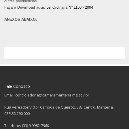
outras providências.
Faça o Download aqui:
Lei Ordinária Nº 1150 - 2004
ANEXOS ABAIXO:
Fale Conosco
Email: controladoria@camaramantena.mg.gov.br
Rua vereador Victor Campos de Queiróz, 383 Centro, Mantena.
CEP.35.290.000
Telefone: (33) 9 9982-7960