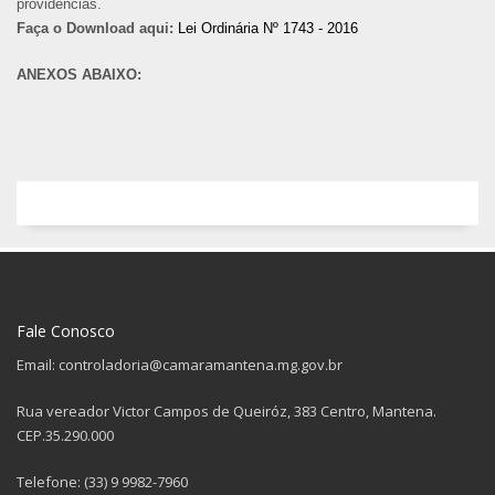
providências.
Faça o Download aqui:
Lei Ordinária Nº 1743 - 2016
ANEXOS ABAIXO:
Fale Conosco
Email: controladoria@camaramantena.mg.gov.br
Rua vereador Victor Campos de Queiróz, 383 Centro, Mantena.
CEP.35.290.000
Telefone: (33) 9 9982-7960