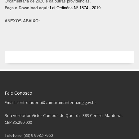
Orçamentária de 2020 e dá outras providências.
Faça o Download aqui:
Lei Ordinária Nº 1874 - 2019
ANEXOS ABAIXO:
Fale Conosco
Email: controladoria@camaramantena.mg.gov.br
Rua vereador Victor Campos de Queiróz, 383 Centro, Mantena.
CEP.35.290.000
Telefone: (33) 9 9982-7960