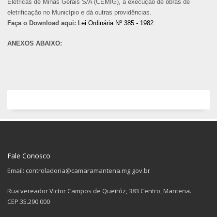
Elétricas de Minas Gerais S/A (CEMIG), a execução de obras de
eletrificação no Município e dá outras providências.
Faça o Download aqui:
Lei Ordinária Nº 385 - 1982
ANEXOS ABAIXO:
Fale Conosco
Email: controladoria@camaramantena.mg.gov.br
Rua vereador Victor Campos de Queiróz, 383 Centro, Mantena.
CEP.35.290.000