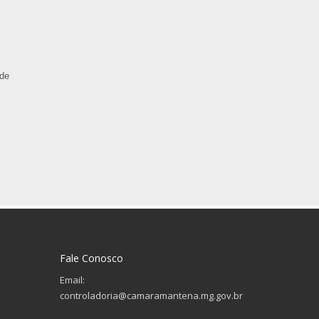
 de
Fale Conosco
Email:
controladoria@camaramantena.mg.gov.br