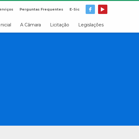
erviços
Perguntas Frequentes
E-Sic
Inicial
A Câmara
Licitação
Legislações