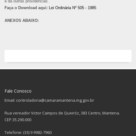
e dá outras providências.
Faça o Download aqui:
Lei Ordinária Nº 505 - 1985
ANEXOS ABAIXO:
Fale Conosco
Email: controladoria@camaramantena.mg.gov.br
Rua vereador Victor Campos de Queiróz, 383 Centro, Mantena.
CEP.35.290.000
Telefone: (33) 9 9982-7960