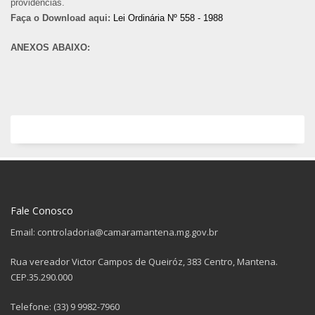
providências.
Faça o Download aqui:
Lei Ordinária Nº 558 - 1988
ANEXOS ABAIXO:
Fale Conosco
Email: controladoria@camaramantena.mg.gov.br
Rua vereador Victor Campos de Queiróz, 383 Centro, Mantena.
CEP.35.290.000
Telefone: (33) 9 9982-7960