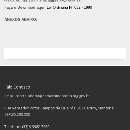
triênio de 1991/1993 e dá outras providências.
Faça o Download aqui:
Lei Ordinária Nº 632 - 1990
ANEXOS ABAIXO:
Fale Conosco
Email: controladoria@camaramantena.mg.gov.br
Rua vereador Victor Campos de Queiróz, 383 Centro, Mantena.
CEP.35.290.000
Telefone: (33) 9 9982-7960