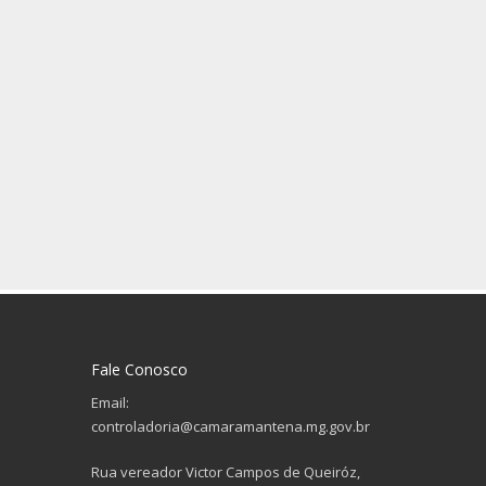
Fale Conosco
Email:
controladoria@camaramantena.mg.gov.br
Rua vereador Victor Campos de Queiróz,