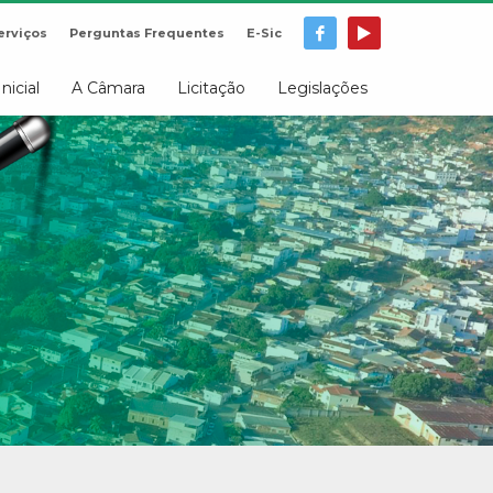
erviços
Perguntas Frequentes
E-Sic
Inicial
A Câmara
Licitação
Legislações