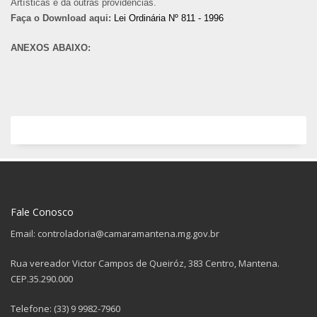
Artísticas e dá outras providências.
Faça o Download aqui:
Lei Ordinária Nº 811 - 1996
ANEXOS ABAIXO:
Fale Conosco
Email: controladoria@camaramantena.mg.gov.br
Rua vereador Victor Campos de Queiróz, 383 Centro, Mantena.
CEP.35.290.000
Telefone: (33) 9 9982-7960