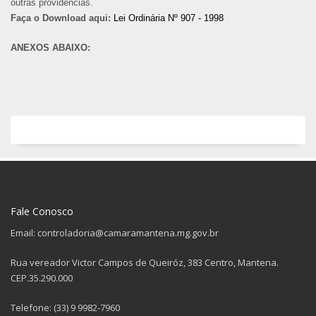
outras providências.
Faça o Download aqui:
Lei Ordinária Nº 907 - 1998
ANEXOS ABAIXO:
Fale Conosco
Email: controladoria@camaramantena.mg.gov.br
Rua vereador Victor Campos de Queiróz, 383 Centro, Mantena.
CEP.35.290.000
Telefone: (33) 9 9982-7960