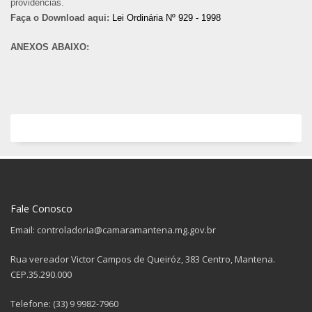
providências.
Faça o Download aqui:
Lei Ordinária Nº 929 - 1998
ANEXOS ABAIXO:
Fale Conosco
Email: controladoria@camaramantena.mg.gov.br
Rua vereador Victor Campos de Queiróz, 383 Centro, Mantena.
CEP.35.290.000
Telefone: (33) 9 9982-7960