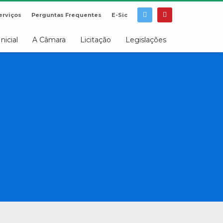
erviços
Perguntas Frequentes
E-Sic
Inicial
A Câmara
Licitação
Legislações