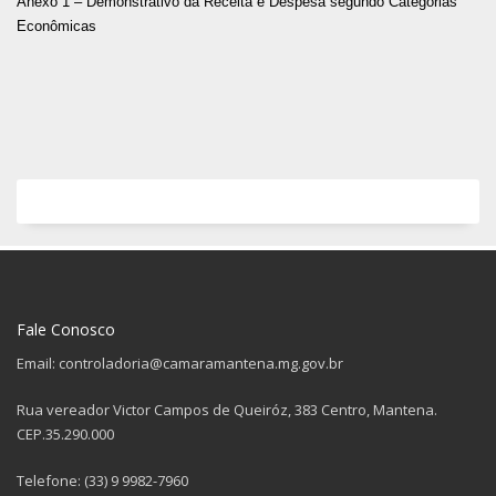
Anexo 1 – Demonstrativo da Receita e Despesa segundo Categorias
Econômicas
Fale Conosco
Email: controladoria@camaramantena.mg.gov.br
Rua vereador Victor Campos de Queiróz, 383 Centro, Mantena.
CEP.35.290.000
Telefone: (33) 9 9982-7960