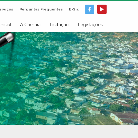
erviços
Perguntas Frequentes
E-Sic
Inicial
A Câmara
Licitação
Legislações