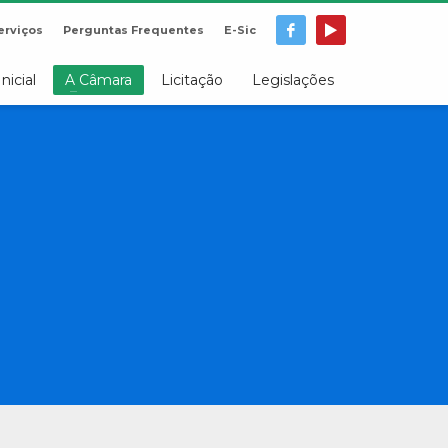
erviços
Perguntas Frequentes
E-Sic
Inicial
A Câmara
Licitação
Legislações