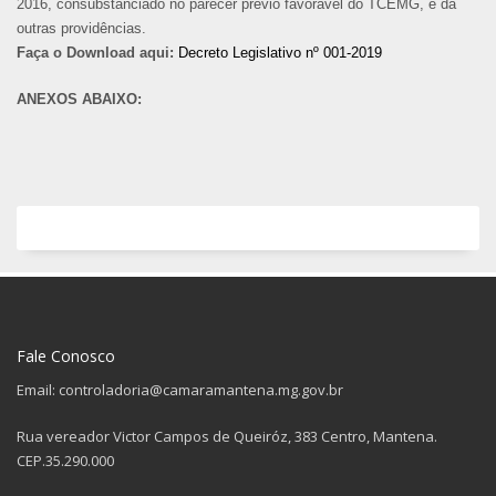
2016, consubstanciado no parecer prévio favorável do TCEMG, e dá
outras providências.
Faça o Download aqui:
Decreto Legislativo nº 001-2019
ANEXOS ABAIXO:
Fale Conosco
Email: controladoria@camaramantena.mg.gov.br
Rua vereador Victor Campos de Queiróz, 383 Centro, Mantena.
CEP.35.290.000