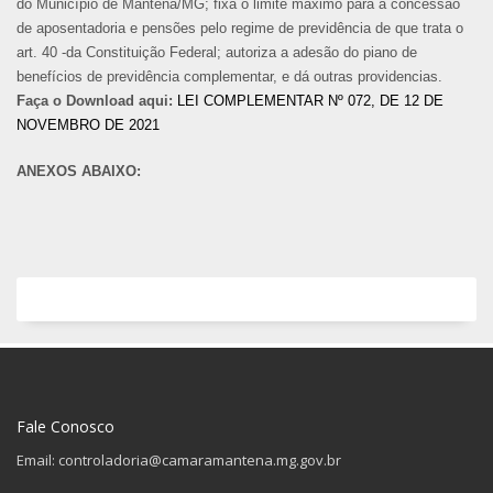
do Município de Mantena/MG; fixa o limite máximo para a concessão
de aposentadoria e pensões pelo regime de previdência de que trata o
art. 40 -da Constituição Federal; autoriza a adesão do piano de
benefícios de previdência complementar, e dá outras providencias.
Faça o Download aqui:
LEI COMPLEMENTAR Nº 072, DE 12 DE
NOVEMBRO DE 2021
ANEXOS ABAIXO:
Fale Conosco
Email: controladoria@camaramantena.mg.gov.br