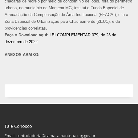
chácaras de recreio por meio de condomínio de lotes, fora do perímetro
urbano, no município de Mantena-MG; institui o Fundo Especial de
Arrecadação da Compensação de Área Institucional (FEACAI); cria a
Zona Especial de Urbanização para Chacreamento (ZEUC), e dá
providencias correlatas.
Faça o Download aqui:
LEI COMPLEMENTAR 079, de 23 de
dezembro de 2022
ANEXOS ABAIXO:
Fale Conosco
Email: controladoria@camaramantena.mg.gov.br