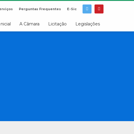
erviços
Perguntas Frequentes
E-Sic
Inicial
A Câmara
Licitação
Legislações