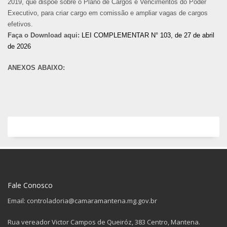
2019, que dispõe sobre o Plano de Cargos e Vencimentos do Poder
Executivo, para criar cargo em comissão e ampliar vagas de cargos
efetivos.
Faça o Download aqui:
LEI COMPLEMENTAR N° 103, de 27 de abril
de 2026
ANEXOS ABAIXO:
Fale Conosco
Email: controladoria@camaramantena.mg.gov.br
Rua vereador Victor Campos de Queiróz, 383 Centro, Mantena.