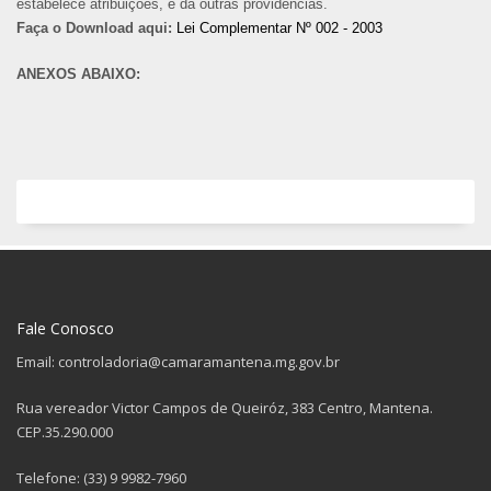
estabelece atribuições, e dá outras providências.
Faça o Download aqui:
Lei Complementar Nº 002 - 2003
ANEXOS ABAIXO:
Fale Conosco
Email: controladoria@camaramantena.mg.gov.br
Rua vereador Victor Campos de Queiróz, 383 Centro, Mantena.
CEP.35.290.000
Telefone: (33) 9 9982-7960