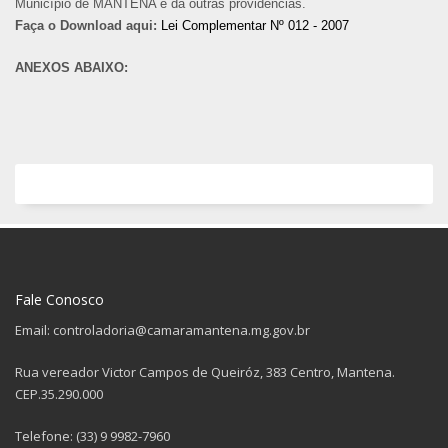
Município de MANTENA e dá outras providências.
Faça o Download aqui:
Lei Complementar Nº 012 - 2007
ANEXOS ABAIXO:
Fale Conosco
Email: controladoria@camaramantena.mg.gov.br
Rua vereador Victor Campos de Queiróz, 383 Centro, Mantena.
CEP.35.290.000
Telefone: (33) 9 9982-7960