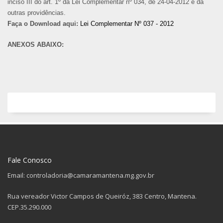
inciso III do art. 1º da Lei Complementar nº 034, de 24-04-2012 e dá
outras providências.
Faça o Download aqui:
Lei Complementar Nº 037 - 2012
ANEXOS ABAIXO:
Fale Conosco
Email: controladoria@camaramantena.mg.gov.br
Rua vereador Victor Campos de Queiróz, 383 Centro, Mantena.
CEP.35.290.000