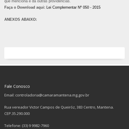
que menciona e dá outras providências.
Faça o Download aqui:
Lei Complementar Nº 050 - 2015
ANEXOS ABAIXO:
Fale Conosco
Email: controladoria@camaramantena.mg.gov.br
Rua vereador Victor Campos de Queiróz, 383 Centro, Mantena.
CEP.35.290.000
Telefone: (33) 9 9982-7960