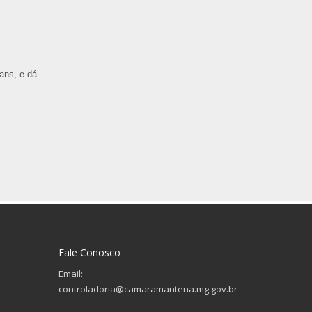
ans, e dá
Fale Conosco
Email:
controladoria@camaramantena.mg.gov.br