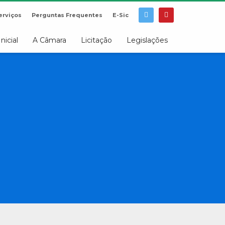
erviços
Perguntas Frequentes
E-Sic
Inicial
A Câmara
Licitação
Legislações