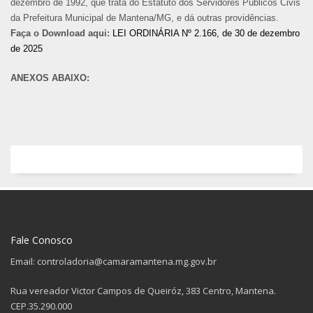
dezembro de 1992, que trata do Estatuto dos Servidores Públicos Civis
da Prefeitura Municipal de Mantena/MG, e dá outras providências.
Faça o Download aqui:
LEI ORDINÁRIA Nº 2.166, de 30 de dezembro
de 2025
ANEXOS ABAIXO:
Fale Conosco
Email: controladoria@camaramantena.mg.gov.br
Rua vereador Victor Campos de Queiróz, 383 Centro, Mantena.
CEP.35.290.000