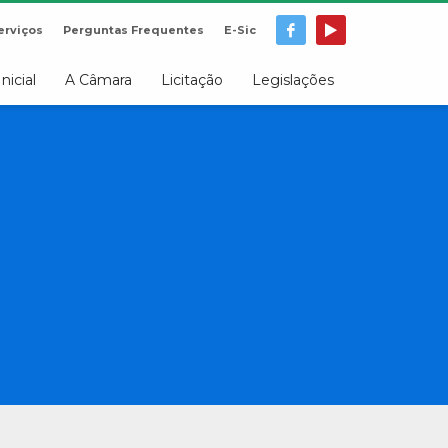
erviços
Perguntas Frequentes
E-Sic
Inicial
A Câmara
Licitação
Legislações