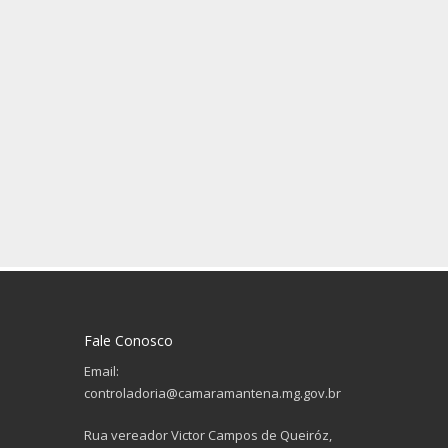
Fale Conosco
Email:
controladoria@camaramantena.mg.gov.br
Rua vereador Victor Campos de Queiróz,