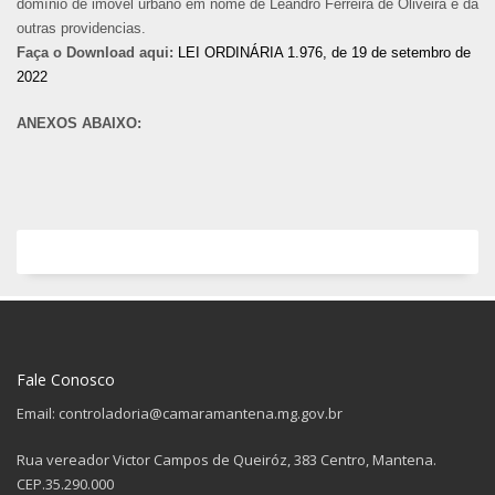
domínio de imóvel urbano em nome de Leandro Ferreira de Oliveira e dá
outras providencias.
Faça o Download aqui:
LEI ORDINÁRIA 1.976, de 19 de setembro de
2022
ANEXOS ABAIXO:
Fale Conosco
Email: controladoria@camaramantena.mg.gov.br
Rua vereador Victor Campos de Queiróz, 383 Centro, Mantena.
CEP.35.290.000