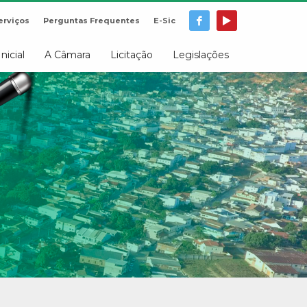
erviços
Perguntas Frequentes
E-Sic
Inicial
A Câmara
Licitação
Legislações