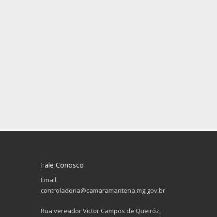
Fale Conosco
Email:
controladoria@camaramantena.mg.gov.br
Rua vereador Victor Campos de Queiróz,