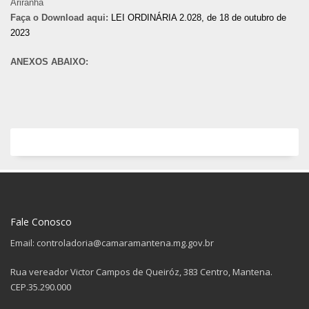
Ariranha
Faça o Download aqui:
LEI ORDINÁRIA 2.028, de 18 de outubro de
2023
ANEXOS ABAIXO:
Fale Conosco
Email: controladoria@camaramantena.mg.gov.br
Rua vereador Victor Campos de Queiróz, 383 Centro, Mantena.
CEP.35.290.000