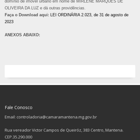
domínio de imóvel urbano em nome de MIRLENE MARQUES DE
OLIVEIRA DA LUZ e dá outras providências.
Faça o Download aqui:
LEI ORDINÁRIA 2.023, de 31 de agosto de
2023
ANEXOS ABAIXO:
Fale Conosco
Email: controladoria@camaramantena.mg.gov.br
Rua vereador Victor Campos de Queiróz, 383 Centro, Mantena.
CEP.35.290.000