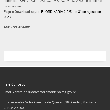
honorifica "SERVIDOR PUBLICO DESTAQUE DO ANO", e dê outras
providencias.
Faça o Download aqui:
LEI ORDINÁRIA 2.025, de 31 de agosto de
2023
ANEXOS ABAIXO:
Fale Conosco
Email: controladoria@camaramantena.mg.gov.br
Rua vereador Victor Campos de Queiróz, 383 Centro, Mantena.
CEP.35.290.000