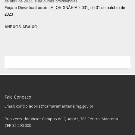
de abril de 2023, e da outras providencias.
Faça o Download aqui:
LEI ORDINÁRIA 2.031, de 31 de outubro de
2023
ANEXOS ABAIXO:
Fale Conosco
Email: controladoria@camaramantena.mg.gov.br
Rua vereador Victor Campos de Queiróz, 383 Centro, Mantena.
CEP.35.290.000