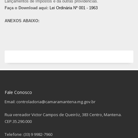
Lançamentos de Impostos e dá outras providências.
Faça o Download aqui:
Lei Ordinária Nº 001 - 1963
ANEXOS ABAIXO:
Fale Conosco
Email: controladoria@camaramantena.mg.gov.br
Rua vereador Victor Campos de Queiróz, 383 Centro, Mantena.
CEP.35.290.000
Telefone: (33) 9 9982-7960