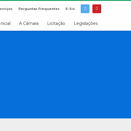
erviços
Perguntas Frequentes
E-Sic
Inicial
A Câmara
Licitação
Legislações