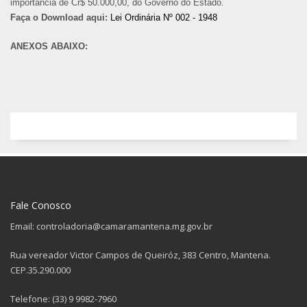
importância de Cr$ 50.000,00, do Governo do Estado.
Faça o Download aqui:
Lei Ordinária Nº 002 - 1948
ANEXOS ABAIXO:
Fale Conosco
Email: controladoria@camaramantena.mg.gov.br
Rua vereador Victor Campos de Queiróz, 383 Centro, Mantena.
CEP.35.290.000
Telefone: (33) 9 9982-7960